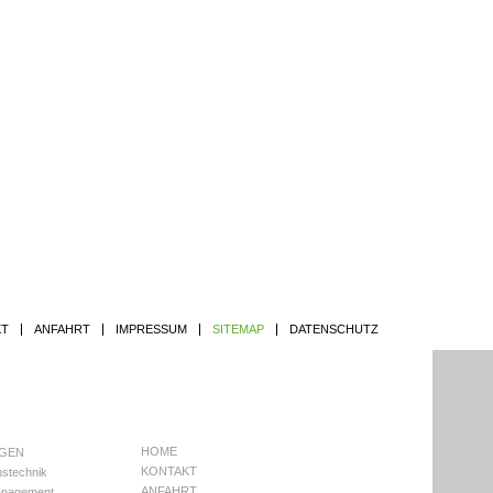
Jump to navigation
KT
ANFAHRT
IMPRESSUM
SITEMAP
DATENSCHUTZ
HOME
NGEN
KONTAKT
nstechnik
ANFAHRT
nagement