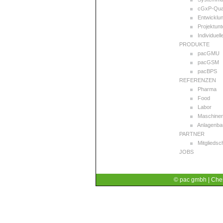
cGxP-Qual
Entwicklu
Projektunt
Individuel
PRODUKTE
pacGMU
pacGSM
pacBPS
REFERENZEN
Pharma
Food
Labor
Maschine
Anlagenba
PARTNER
Mitgliedsc
JOBS
© pac gmbh | Ches