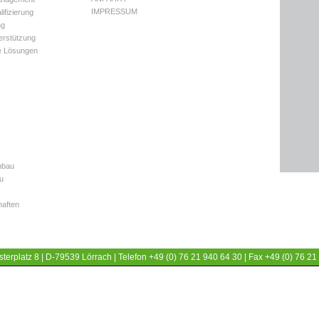
IMPRESSUM
ifizierung
ng
erstützung
le Lösungen
nbau
u
haften
terplatz 8 | D-79539 Lörrach | Telefon +49 (0) 76 21 940 64 30 | Fax +49 (0) 76 21