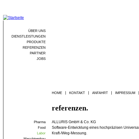
Jum
ÜBER UNS
DIENSTLEISTUNGEN
PRODUKTE
REFERENZEN
PARTNER
JOBS
HOME
KONTAKT
ANFAHRT
IMPRESSUM
referenzen.
ALLURIS GmbH & Co. KG
Pharma
Software-Entwicklung eines hochpräzisen Universalpr
Food
Kraft-/Weg-Messung.
Labor
Maschinenbau