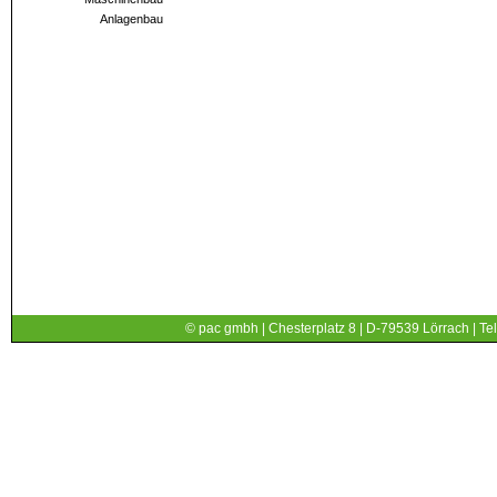
Anlagenbau
© pac gmbh | Chesterplatz 8 | D-79539 Lörrach | Tel