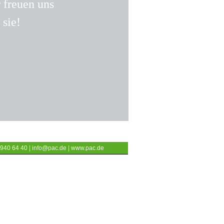
 freuen uns
 sie!
 940 64 40 |
info@pac.de
|
www.pac.de