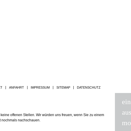
Jump to navigation
KT
ANFAHRT
IMPRESSUM
SITEMAP
DATENSCHUTZ
ein
au
r keine offenen Stellen. Wir würden uns freuen, wenn Sie zu einem
kt nochmals nachschauen.
mot