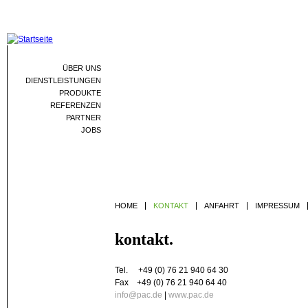
Jum
ÜBER UNS
DIENSTLEISTUNGEN
PRODUKTE
REFERENZEN
PARTNER
JOBS
HOME
KONTAKT
ANFAHRT
IMPRESSUM
kontakt.
Tel. +49 (0) 76 21 940 64 30
Fax +49 (0) 76 21 940 64 40
info@pac.de
|
www.pac.de