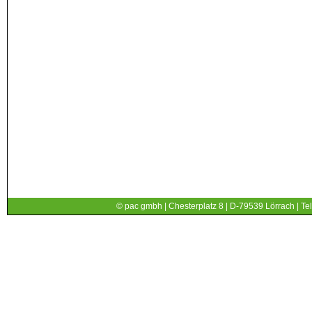
© pac gmbh | Chesterplatz 8 | D-79539 Lörrach | Tel