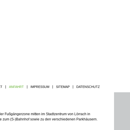
Jump to navigation
KT
ANFAHRT
IMPRESSUM
SITEMAP
DATENSCHUTZ
 der Fußgängerzone mitten im Stadtzentrum von Lörrach in
he zum (S-)Bahnhof sowie zu den verschiedenen Parkhäusern.