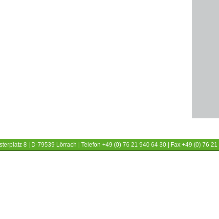
terplatz 8 | D-79539 Lörrach | Telefon +49 (0) 76 21 940 64 30 | Fax +49 (0) 76 21