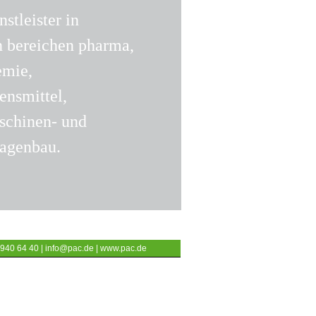
nstleister in
n bereichen pharma,
emie,
ensmittel,
schinen- und
lagenbau.
 940 64 40 |
info@pac.de
|
www.pac.de