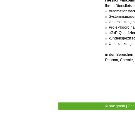
Herzlich willko
Ihrem Dienstleister
Automationstec
Systemmanage
Unterstützung b
Projektkoordina
cGxP-Qualifizie
kundenspezifis
Unterstützung i
in den Bereichen
Pharma, Chemie, 
© pac gmbh | Ches