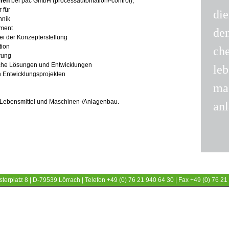
mmen
bei pac GmbH (processautomation/-control),
 für
die
hnik
ment
de
ei der Konzepterstellung
tion
ch
rung
che Lösungen und Entwicklungen
leb
n Entwicklungsprojekten
ma
Lebensmittel und Maschinen-/Anlagenbau.
an
terplatz 8 | D-79539 Lörrach | Telefon +49 (0) 76 21 940 64 30 | Fax +49 (0) 76 21